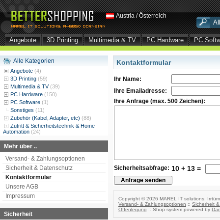
Austria / Österreich
Angebote
3D Printing
Multimedia & TV
PC Hardware
PC Soft
Alle Kategorien
Kontaktformular
Angebote
(4)
3D Printing
(59)
Ihr Name:
Multimedia & TV
(39)
Ihre Emailadresse:
PC Hardware
(150)
Ihre Anfrage (max. 500 Zeichen):
PC Software
(1)
Sonstiges
(11)
Zubehör (Kabel, Adapter, etc)
(88)
Zutritt & Sicherheitstechnik & Home
Automation
(24)
Mehr über ..
Versand- & Zahlungsoptionen
Sicherheit & Datenschutz
Sicherheitsabfrage:
10 + 13 =
Kontaktformular
Unsere AGB
Impressum
Copyright © 2026 MAREL IT solutions. Irrtüm
Versand- & Zahlungsoptionen
::
Sicherheit 
Offenlegung
:: Shop system powered by
Dae
Sicherheit