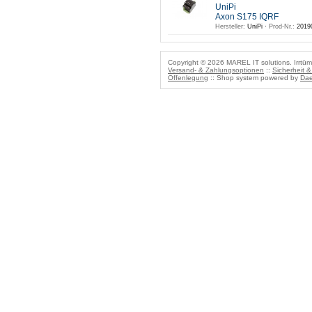
UniPi
Axon S175 IQRF
Hersteller:
UniPi ·
Prod-Nr.:
2019
Copyright © 2026 MAREL IT solutions. Irrtüm
Versand- & Zahlungsoptionen
::
Sicherheit 
Offenlegung
:: Shop system powered by
Dae