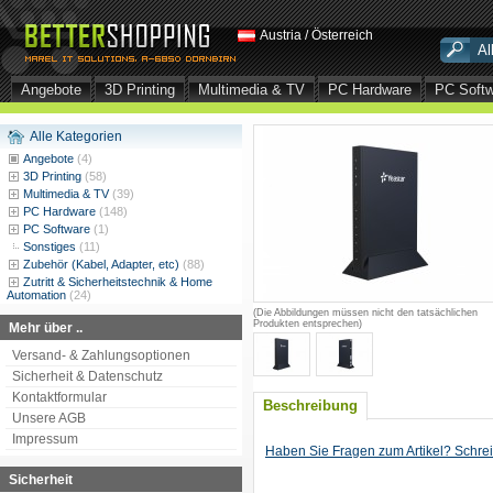
Austria / Österreich
Angebote
3D Printing
Multimedia & TV
PC Hardware
PC Soft
Alle Kategorien
Angebote
(4)
3D Printing
(58)
Multimedia & TV
(39)
PC Hardware
(148)
PC Software
(1)
Sonstiges
(11)
Zubehör (Kabel, Adapter, etc)
(88)
Zutritt & Sicherheitstechnik & Home
Automation
(24)
(Die Abbildungen müssen nicht den tatsächlichen
Produkten entsprechen)
Mehr über ..
Versand- & Zahlungsoptionen
Sicherheit & Datenschutz
Kontaktformular
Beschreibung
Unsere AGB
Impressum
Haben Sie Fragen zum Artikel? Schrei
Sicherheit