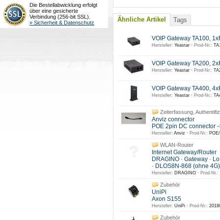
Die Bestellabwicklung erfolgt
über eine gesicherte
Verbindung (256-bit SSL).
Ähnliche Artikel
Tags
» Sicherheit & Datenschutz
VOIP Gateway TA100, 1
Hersteller:
Yeastar ·
Prod-Nr.:
TA1
VOIP Gateway TA200, 2
Hersteller:
Yeastar ·
Prod-Nr.:
TA2
VOIP Gateway TA400, 4
Hersteller:
Yeastar ·
Prod-Nr.:
TA4
Zeiterfassung, Authentifiz
Anviz connector
POE 2pin DC connector -
Hersteller:
Anviz ·
Prod-Nr.:
POE/
WLAN-Router
Internet Gateway/Router
DRAGINO · Gateway · L
· DLOS8N-868 (ohne 4G)
Hersteller:
DRAGINO ·
Prod-Nr.:
Zubehör
UniPi
Axon S155
Hersteller:
UniPi ·
Prod-Nr.:
2018
Zubehör