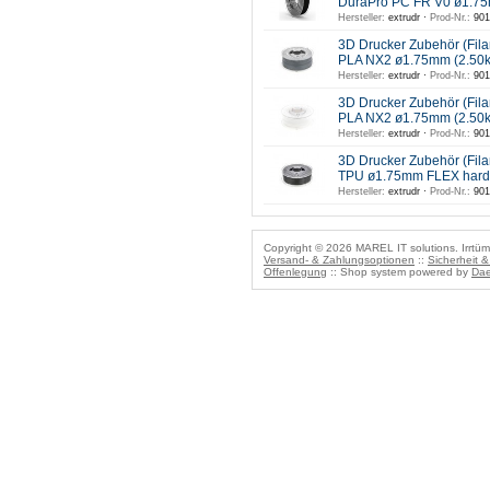
DuraPro PC FR V0 ø1.7
Hersteller:
extrudr ·
Prod-Nr.:
901
3D Drucker Zubehör (Fil
PLA NX2 ø1.75mm (2.50
Hersteller:
extrudr ·
Prod-Nr.:
901
3D Drucker Zubehör (Fil
PLA NX2 ø1.75mm (2.50k
Hersteller:
extrudr ·
Prod-Nr.:
901
3D Drucker Zubehör (Fil
TPU ø1.75mm FLEX hard
Hersteller:
extrudr ·
Prod-Nr.:
901
Copyright © 2026 MAREL IT solutions. Irrtüm
Versand- & Zahlungsoptionen
::
Sicherheit 
Offenlegung
:: Shop system powered by
Dae