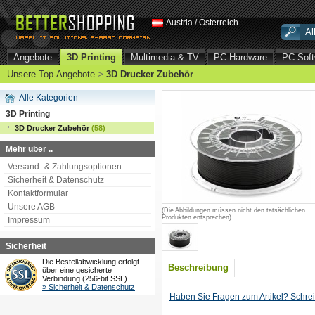
Austria / Österreich
Angebote
3D Printing
Multimedia & TV
PC Hardware
PC Soft
Unsere Top-Angebote
>
3D Drucker Zubehör
Alle Kategorien
3D Printing
3D Drucker Zubehör
(58)
Mehr über ..
Versand- & Zahlungsoptionen
Sicherheit & Datenschutz
Kontaktformular
Unsere AGB
(Die Abbildungen müssen nicht den tatsächlichen
Produkten entsprechen)
Impressum
Sicherheit
Die Bestellabwicklung erfolgt
Beschreibung
über eine gesicherte
Verbindung (256-bit SSL).
» Sicherheit & Datenschutz
Haben Sie Fragen zum Artikel? Schrei